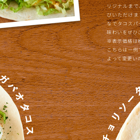
リジナルまで
びいただけま
なでタコスパ
味わいをぜひ
※表示価格は
こちらは一例
よって変更い