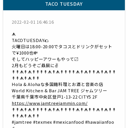
TACO TUESDAY
2022-02-01 16:46:16
ᗗ
TACOTUESDAY🌮
火曜日は18:00-20:00でタコスとドリンクがセット
で¥1000也💸
そしてハッピーアワーもやって〼
2月もどうぞご贔屓に✌️
↟↟ᗗ↟ᗗ↟↟↟↟ᗗ↟ᗗ↟↟↟↟ᗗ↟ᗗ↟↟ᗗ↟ᗗ↟↟
↟↟ᗗ↟ᗗ↟↟
Hola & Alohaな多国籍料理とお酒と音楽の店
World Kitchen & Bar JAM TREE ジャムツリー
千葉県千葉市中央区登戸1-13-22 CITY5 2F
https://www.jamtreejammin.com/
↟↟ᗗ↟ᗗ↟↟↟↟ᗗ↟ᗗ↟↟↟↟ᗗ↟ᗗ↟↟ᗗ↟ᗗ↟↟
↟↟ᗗ↟ᗗ↟↟
#jamtree #texmex #mexicanfood #hawaiianfoo